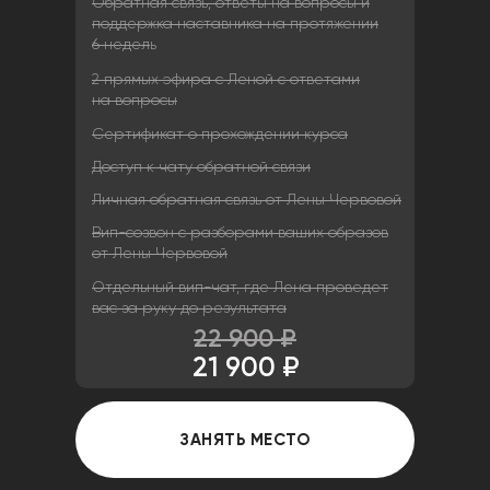
Обратная связь, ответы на вопросы и
поддержка наставника на протяжении
6 недел
ь
2 прямых эфира с Леной с ответами
на вопросы
Сертификат о прохождении курса
Доступ к чату обратной связи
Личная обратная связь от Лены Червовой
Вип-созвон с разборами ваших образов
от Лены Червовой
Отдельный вип-чат, где Лена проведет
вас за руку до результата
22 900 ₽
21 900 ₽
ЗАНЯТЬ МЕСТО