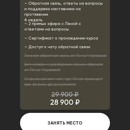
— Обратная связь, ответы на вопросы
и поддержка наставника на
протяжении
6 недель
— 2 прямых эфира с Леной с
ответами на вопросы
— Сертификат о прохождении курса
— Доступ к чату обратной связи
Личная обратная связь от Лены Червовой
]
[
Вип-созвон с разборами ваших образов
от Лены Червовой
Возможность
Отдельный вип-чат, где Лена проведет
получить
вас за руку до результата
налоговый вычет
29 900 ₽
28 900 ₽
АВТОР КУРСА
ЗАНЯТЬ МЕСТО