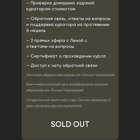
— Проверка домашних заданий
куратором-стилистом
— Обратная связь, ответы на вопросы
и поддержка куратора на протяжении
6 недель
— 2 прямых эфира с Леной с
ответами на вопросы
— Сертификат о прохождении курса
— Доступ к чату обратной связи
Личная обратная связь от Лены Червовой
Вип-мастермайнд с разборами ваших
образов от Лены Червовой
Отдельный вип-чат, где Лена проведет
вас за руку до результата
SOLD OUT