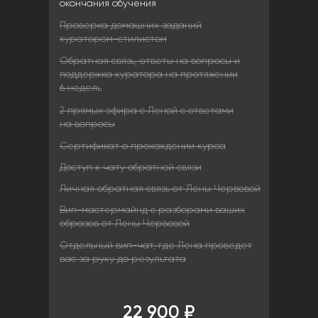
окончания обучения
Проверка домашних заданий
куратором-стилистом
Обратная связь, ответы на вопросы и
поддержка куратора на протяжении
6 недел
ь
2 прямых эфира с Леной с ответами
на вопросы
Сертификат о прохождении курса
Доступ к чату обратной связи
Личная обратная связь от Лены Червовой
Вип-мастермайнд с разборами ваших
образов от Лены Червовой
Отдельный вип-чат, где Лена проведет
вас за руку до результата
22 900 ₽